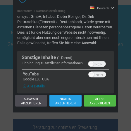
Deutsch
Impressum
|
Datenschutzerklärung
enisyst GmbH, Inhaber: Dieter Ebinger, Dr. Dirk
Interessiert?
Pietruschka (Firmensitz: Deutschland), würde gerne mit
externen Diensten personenbezogene Daten verarbeiten.
Dies ist für die Nutzung der Website nicht notwendig,
Machen Sie Ihre Anlagen effizient und verschaffen Sie sich
ermöglicht aber eine noch engere Interaktion mit Ihnen.
einen Überblick über Ihre Liegenschaften.
Falls gewünscht, treffen Sie bitte eine Auswahl:
Gerne beraten wir Sie über unsere Lösungen für Contractoren.
Sonstige Inhalte
(1 Dienst)
Kontakt
Einbindung zusätzlicher Informationen
YouTube
Google LLC, USA
ⓘ Alle Details
Unsere Leistungen für
AUSWAHL
NICHTS
ALLES
AKZEPTIEREN
AKZEPTIEREN
AKZEPTIEREN
Contractoren im Überblick:
Beratung zur optimalen Steuerung