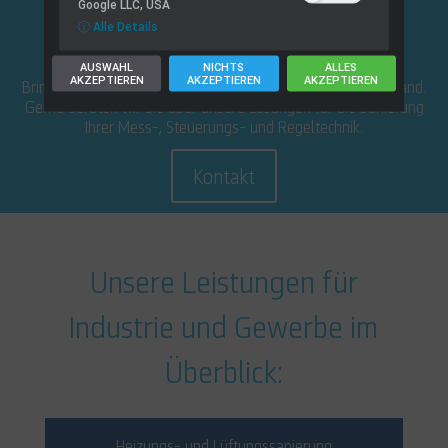
Google LLC, USA
ⓘ Alle Details
Interessiert?
AUSWAHL
NICHTS
ALLES
AKZEPTIEREN
AKZEPTIEREN
AKZEPTIEREN
Bringen Sie Ihre Anlagen und Systeme auf den neuesten Stand.
Gerne beraten wir Sie über unsere Lösungen für die Sanierung
Ihrer Mess-, Steuerungs- und Regeltechnik.
Kontakt
Unsere Leistungen für
Industrie und Gewerbe im
Überblick:
Heizungs- und Lüftungssanierung