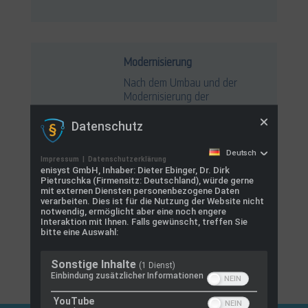
Modernisierung
Nach dem Umbau und der
Modernisierung der
bestehenden Schaltanlage
Datenschutz
spielen wir die aktuelle
Software mit
Steuerungsalgorithmen auf.
Deutsch
Impressum
|
Datenschutzerklärung
Unsere Benutzeroberfläche
enisyst GmbH, Inhaber: Dieter Ebinger, Dr. Dirk
eni.
web
bietet Fernzugriff auf
Pietruschka (Firmensitz: Deutschland), würde gerne
mit externen Diensten personenbezogene Daten
die Anlage. Sie erfasst
verarbeiten. Dies ist für die Nutzung der Website nicht
sämtliche Energiedaten, die
notwendig, ermöglicht aber eine noch engere
als Grundlage für die
Interaktion mit Ihnen. Falls gewünscht, treffen Sie
bitte eine Auswahl:
Erstellung von
Energieberichten dienen.
Sonstige Inhalte
(1 Dienst)
Einbindung zusätzlicher Informationen
YouTube