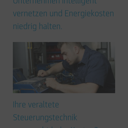
Unternehmen intelligent
vernetzen und Energiekosten
niedrig halten.
Ihre veraltete
Steuerungstechnik